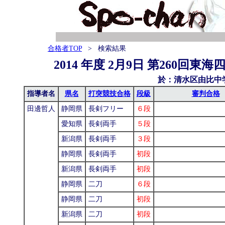
合格者TOP
> 検索結果
2014 年度 2月9日 第260回東
於：清水区由比中
指導者名
県名
打突競技合格
段級
審判合格
田邊哲人
静岡県
長剣フリー
６段
愛知県
長剣両手
５段
新潟県
長剣両手
３段
静岡県
長剣両手
初段
新潟県
長剣両手
初段
静岡県
二刀
６段
静岡県
二刀
初段
新潟県
二刀
初段