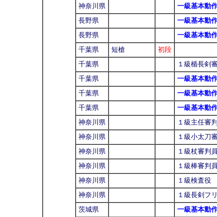
神奈川県
一級基本動
長野県
一級基本動
長野県
一級基本動
千葉県
短槍
初段
千葉県
１級楯長剣
千葉県
一級基本動
千葉県
一級基本動
千葉県
一級基本動
神奈川県
１級主任審
神奈川県
１級小太刀
神奈川県
１級杖審判
神奈川県
１級棒審判
神奈川県
１級検査役
神奈川県
１級長剣フ
茨城県
一級基本動