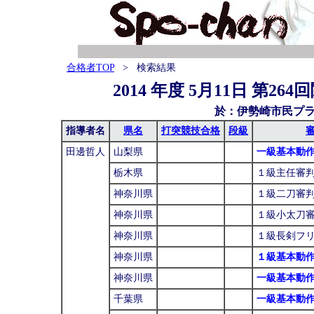
合格者TOP
> 検索結果
2014 年度 5月11日 第26
於：伊勢崎市民プ
指導者名
県名
打突競技合格
段級
田邊哲人
山梨県
一級基本動
栃木県
１級主任審
神奈川県
１級二刀審
神奈川県
１級小太刀
神奈川県
１級長剣フ
神奈川県
１級基本動
神奈川県
一級基本動
千葉県
一級基本動