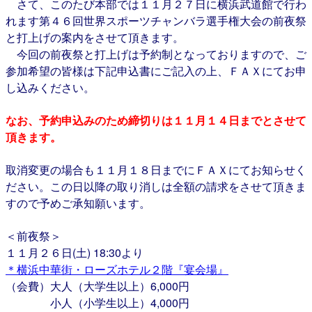
さて、このたび本部では１１月２７日に横浜武道館で行わ
れます第４６回世界スポーツチャンバラ選手権大会の前夜祭
と打上げの案内をさせて頂きます。
今回の前夜祭と打上げは予約制となっておりますので、ご
参加希望の皆様は下記申込書にご記入の上、ＦＡＸにてお申
し込みください。
なお、予約申込みのため締切りは１１月１４日までとさせて
頂きます。
取消変更の場合も１１月１８日までにＦＡＸにてお知らせく
ださい。この日以降の取り消しは全額の請求をさせて頂きま
すので予めご承知願います。
＜前夜祭＞
１１月２６日(土) 18:30より
＊横浜中華街・ローズホテル２階『宴会場』
（会費）大人（大学生以上）6,000円
小人（小学生以上）4,000円