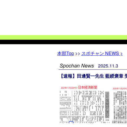
本部
Top
>>
スポチャン NEWS >
2025
.
11
.
3
【速報】田邊賢一先生 藍綬褒章 