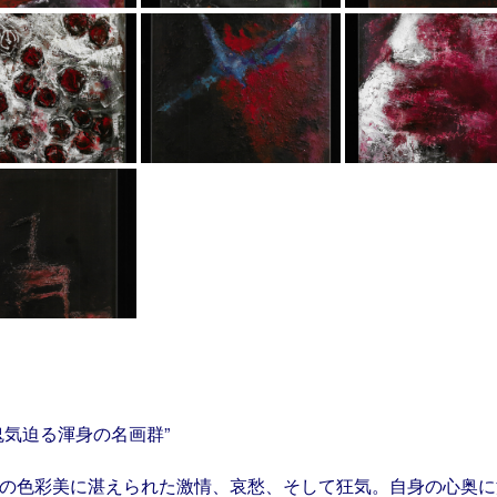
鬼気迫る渾身の名画群”
の色彩美に湛えられた激情、哀愁、そして狂気。自身の心奥に