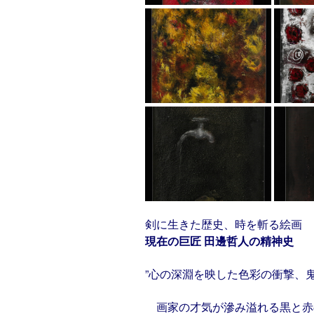
剣に生きた歴史、時を斬る絵画
現在の巨匠 田邊哲人の精神史
”心の深淵を映した色彩の衝撃、
画家の才気が滲み溢れる黒と赤