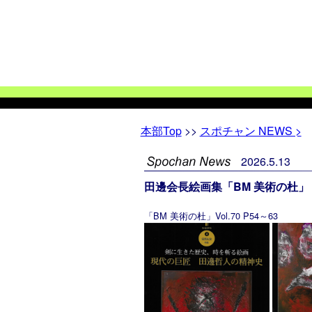
本部
Top
>>
スポチャン NEWS >
2026
.
5
.
13
田邊会長絵画集「BM 美術の杜」
「BM 美術の杜」Vol.70 P54～63