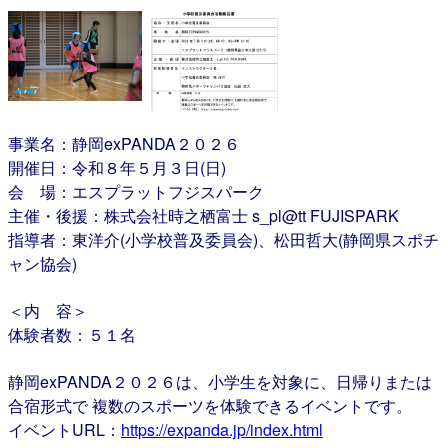
事業名：静岡exPANDA２０２６
開催日：令和８年５月３日(日)
会 場：エスプラットフジスパーク
主催・後援：株式会社時之栖富士 s_pl@tt FUJISPARK
指導者：東洋介(小学校普及委員会)、松田哲大(静岡県スポチ
ャン協会)
＜内 容＞
体験者数：５１名
静岡exPANDA２０２６は、小学生を対象に、日帰りまたは
合宿形式で 複数のスポーツを体験できるイベントです。
イベントURL：
https://expanda.jp/index.html