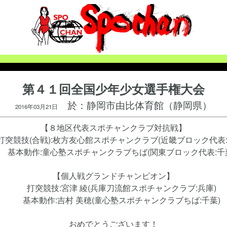
第４１回全国少年少女選手権大会
於：静岡市由比体育館（静岡県）
2016年03月21日
【８地区代表スポチャンクラブ対抗戦】
競技(合戦):枚方友心館スポチャンクラブ(近畿ブロック代表:
本動作:童心塾スポチャンクラブちば(関東ブロック代表:千
【個人戦グランドチャンピオン】
打突競技:宮津 綾(兵庫刀流館スポチャンクラブ:兵庫)
基本動作:吉村 美穂(童心塾スポチャンクラブちば:千葉)
おめでとうございます！