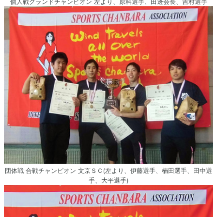
個人戦グランドチャンピオン 左より、原科選手、田邊会長、吉村選手
団体戦 合戦チャンピオン 文京ＳＣ(左より、伊藤選手、楠田選手、田中選
手、大平選手)