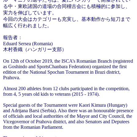
る中・東欧諸国の道場の合同稽古会にも積極的に参加し、
実力を伸ばしています。
今回の大会はカテゴリーも充実し、基本動作から短刀まで
幅広く行われました。
報告者：
Eduard Sersea (Romania)
木村香織（ハンガリー支部）
On 12th of October 2019, the ISCA’s Romanian Branch (registered
as Goshindo and SportsChanbara Federation) organized the first
edition of the National Spochan Tournament in Brazi district,
Prahova.
Almost 200 athletes from 12 clubs participated in the competition,
from 4, 5 years old kids to veterans (2015 - 1974).
Special guests of the Tournament were Kaori Kimura (Hungary)
and Adrijana Barsi (Serbia). Also there was an honourable presence
of officials and local authorities of the Mayor and City Council, the
Vicegovernor of Prahova district, and also Senators and Deputees
from the Romanian Parliament.