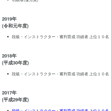
2019年
(令和元年度)
段級・インストラクター・審判育成 功績者 上位１０名
2018年
(平成30年度)
段級・インストラクター・審判育成 功績者 上位１０名
2017年
(平成29年度)
段級・インストラクター・審判育成 功績者 上位１０名