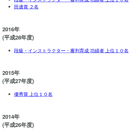
田邊賞 ２名
2016年
(平成28年度)
段級・インストラクター・審判育成 功績者 上位１０名
2015年
(平成27年度)
優秀賞 上位１０名
2014年
(平成26年度)