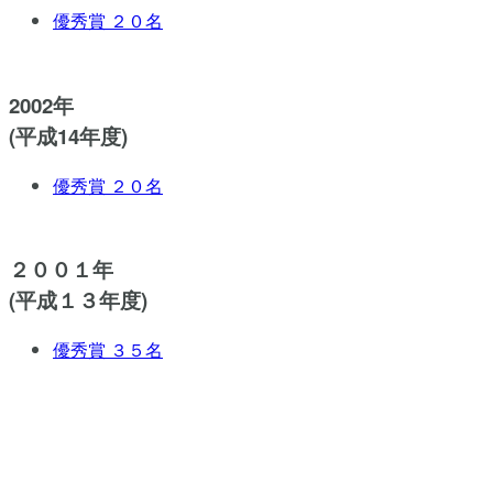
優秀賞 ２０名
2002年
(平成14年度)
優秀賞 ２０名
２００１年
(平成１３年度)
優秀賞 ３５名