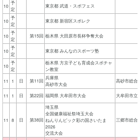
予
東京都 武道・スポフェス
10
定
予
東京都 新宿区スポレク
10
定
予
第15回
栃木県 大田原市長杯争奪大会
10
定
予
東京都 みんなのスポーツ塾
10
定
予
栃木県 方京子ども育成会スポチャ
10
定
ン教室
兵庫県
日
第11回
高砂市総合
11
1
高砂市大会
日
第22回
福岡県 大牟田市大会
大牟田市立
11
1
埼玉県
全国健康福祉祭埼玉大会
日
第38回
三郷市総合
11
8
ねんりんピック彩の国さいたま
2026
交流大会