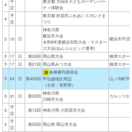
予
東京都 大田区子どもガーデンパー
4
定
ティ体験会
予
東京都 杉並区ふれあいスポレクま
4
定
つり
神奈川県
横浜市大会
日
横浜市平沼
5
10
令和8年度横浜市民大会・マスター
ズ大会(ねんりんピック選考)
5
17
日
第26回
岡山県大会
御津スポー
5
17
日
第21回
岡山県みつ大会
御津スポー
各種審判講習会
5
24
日
第402回
山ノ内町中
甲信越地区周辺
（主管：長野県）
神奈川県
日
第22回
カルッツか
5
31
川崎市大会
予
第12回
神奈川県 小田原市大会
5
定
予
第26回
岡山県 岡山市大会
5
定