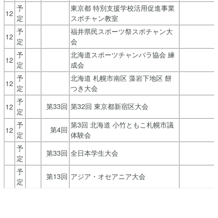
予
東京都 特別支援学校活用促進事業
12
定
スポチャン教室
予
福井県民スポーツ祭スポチャン大
12
定
会
予
北海道スポーツチャンバラ協会 練
12
定
成会
予
北海道 札幌市南区 藻岩下地区 餅
12
定
つき大会
予
第33回
第32回 東京都新宿区大会
12
定
予
第3回 北海道 小竹ともこ札幌市議
第4回
12
定
体験会
予
第33回
全日本学生大会
定
予
第13回
アジア・オセアニア大会
定