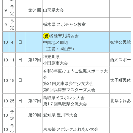
予
第31回
山形県大会
9
定
予
栃木県 スポチャン教室
9
定
各種審判講習会
10
4
日
御津公民館
中国地区周辺
（主管：岡山県）
神奈川県
日
第12回
西湘スポー
10
11
小田原市大会
令和8年度ひょうご生涯スポーツ大
会
日
太子町民体
10
18
第21回兵庫県少年少女大会
第5回兵庫県マスターズ大会
鳥取県民スポレク大会
日
第27回
北条ふれあ
10
25
第1７回鳥取県交流大会
予
第29回
愛知県 豊川市大会
10
定
予
東京都 スポレクふれあい大会
10
定