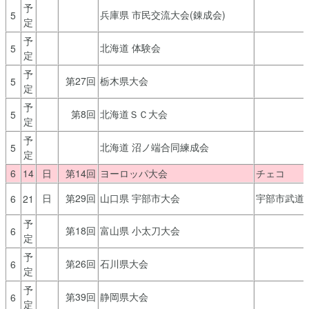
予
兵庫県 市民交流大会(錬成会)
5
定
予
北海道 体験会
5
定
予
第27回
栃木県大会
5
定
予
第8回
北海道ＳＣ大会
5
定
予
北海道 沼ノ端合同練成会
5
定
6
14
日
第14回
ヨーロッパ大会
チェコ
日
第29回
山口県 宇部市大会
宇部市武道
6
21
予
第18回
富山県 小太刀大会
6
定
予
第26回
石川県大会
6
定
予
第39回
静岡県大会
6
定