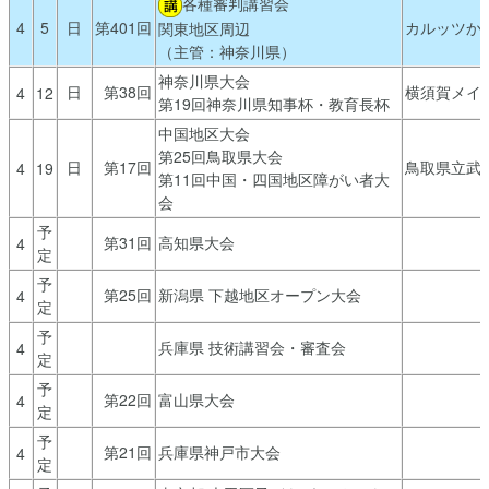
各種審判講習会
4
5
日
第401回
カルッツか
関東地区周辺
（主管：神奈川県）
神奈川県大会
日
第38回
横須賀メイ
4
12
第19回神奈川県知事杯・教育長杯
中国地区大会
第25回鳥取県大会
日
第17回
鳥取県立武道
4
19
第11回中国・四国地区障がい者大
会
予
第31回
高知県大会
4
定
予
第25回
新潟県 下越地区オープン大会
4
定
予
兵庫県 技術講習会・審査会
4
定
予
第22回
富山県大会
4
定
予
第21回
兵庫県神戸市大会
4
定