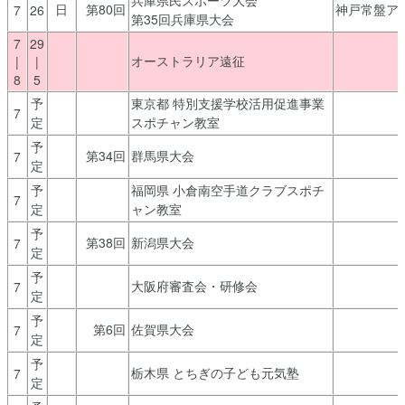
日
第80回
神戸常盤ア
7
26
第35回兵庫県大会
7
29
オーストラリア遠征
|
|
8
5
予
東京都 特別支援学校活用促進事業
7
定
スポチャン教室
予
第34回
群馬県大会
7
定
予
福岡県 小倉南空手道クラブスポチ
7
定
ャン教室
予
第38回
新潟県大会
7
定
予
大阪府審査会・研修会
7
定
予
第6回
佐賀県大会
7
定
予
栃木県 とちぎの子ども元気塾
7
定