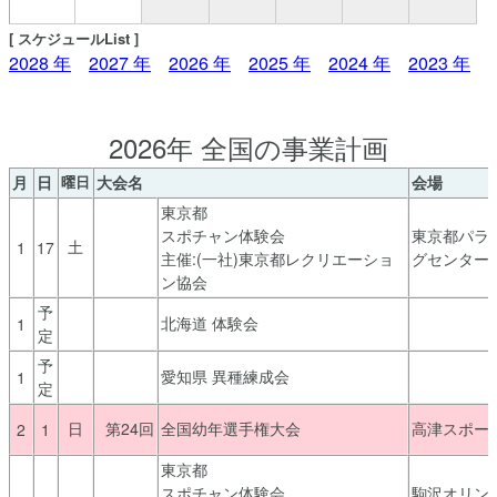
[ スケジュールList ]
2028 年
2027 年
2026 年
2025 年
2024 年
2023 年
2026年 全国の事業計画
月
日
曜日
大会名
会場
東京都
スポチャン体験会
東京都パラ
土
1
17
主催:(一社)東京都レクリエーショ
グセンター
ン協会
予
北海道 体験会
1
定
予
愛知県 異種練成会
1
定
日
第24回
全国幼年選手権大会
高津スポー
2
1
東京都
スポチャン体験会
駒沢オリン