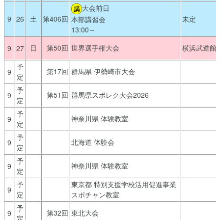
大会前日
9
26
土
第406回
未定
本部講習会
13:00～
日
第50回
世界選手権大会
横浜武道館
9
27
予
第17回
群馬県 伊勢崎市大会
9
定
予
第51回
群馬県スポレク大会2026
9
定
予
神奈川県 体験教室
9
定
予
北海道 体験会
9
定
予
神奈川県 体験教室
9
定
予
東京都 特別支援学校活用促進事業
9
定
スポチャン教室
予
第32回
東北大会
9
定