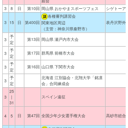
親会
3
8
日
第10回
岡山県 おかやまスポーツフェス
シゲトーア
各種審判講習会
3
15
日
第400回
表丹沢野外
関東地区周辺
（主管：神奈川県秦野市）
予
第13回
岡山県 瀬戸内市大会
3
定
予
第17回
群馬県 前橋市大会
3
定
予
第16回
山口県 下関市大会
3
定
予
北海道 江別協会・北翔大学「銘凛
3
定
会」合同練成会
25
スペイン遠征
3
|
31
日
第47回
全国少年少女選手権大会
高砂市総合
4
5