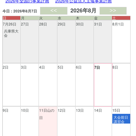
2026年全国の事業計画
2026年公益法人主催事業計画
2026年8月
<<
>>
今日：2026年8月7日
日
月
火
水
木
金
土
7月26日
27日
28日
29日
30日
31日
8月1日
兵庫県大
会
2日
3日
4日
5日
6日
7日
8日
7日
9日
10日
11日山の
12日
13日
14日
15日
大会前日
日
講習会