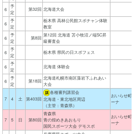
予
第32回
北海道大会
6
定
予
栃木県 高林公民館スポチャン体験
6
定
教室
予
第12回 北海道 苫小牧沼ノ端SC昇
第8回
6
定
級審査会
予
栃木県 県民の日スポフェス
6
定
予
北海道 体験会
6
定
予
北海道札幌市南区藻岩下ふれあい
第18回
6
定
大会
各種審判講習会
おいらせ町
7
4
土
第403回
北海道・東北地区周辺
ーナ
（主管：青森県）
青森県
おいらせ町
7
5
日
第80回
青の煌めきあおもり
ーナ
国民スポーツ大会 デモスポ
兵庫県民スポーツ大会