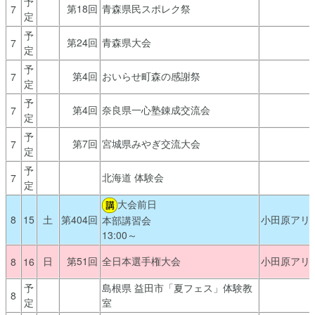
予
第18回
青森県民スポレク祭
7
定
予
第24回
青森県大会
7
定
予
第4回
おいらせ町森の感謝祭
7
定
予
第4回
奈良県一心塾錬成交流会
7
定
予
第7回
宮城県みやぎ交流大会
7
定
予
北海道 体験会
7
定
大会前日
8
15
土
第404回
小田原アリ
本部講習会
13:00～
日
第51回
全日本選手権大会
小田原アリ
8
16
予
島根県 益田市「夏フェス」体験教
8
定
室