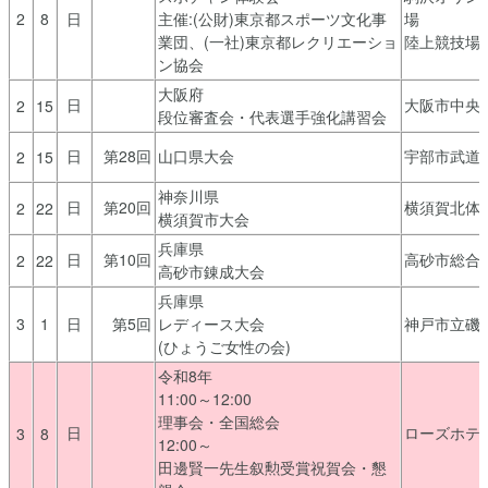
2
8
日
主催:(公財)東京都スポーツ文化事
場
業団、(一社)東京都レクリエーショ
陸上競技場
ン協会
大阪府
日
大阪市中央
2
15
段位審査会・代表選手強化講習会
日
第28回
山口県大会
宇部市武道
2
15
神奈川県
日
第20回
横須賀北体
2
22
横須賀市大会
兵庫県
日
第10回
高砂市総合
2
22
高砂市錬成大会
兵庫県
3
1
日
第5回
レディース大会
神戸市立磯
(ひょうご女性の会)
令和8年
11:00～12:00
理事会・全国総会
日
ローズホテル
3
8
12:00～
田邊賢一先生叙勲受賞祝賀会・懇