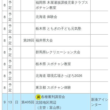
予
福岡県 木屋瀬放課後児童クラブス
8
定
ポチャン教室
予
北海道 体験会
8
定
予
栃木県 とちぎの子ども元気塾
8
定
予
第28回
福井県大会
8
定
予
群馬県レクリエーション大会
8
定
予
栃木県 スポチャン教室
8
定
予
北海道 環境広場さっぽろ2026
8
定
予
東京都 スポチャン体験
8
定
各種審判講習会
新湊アイシ
9
13
日
第405回
北陸地区周辺
ンター
（主管：富山県）