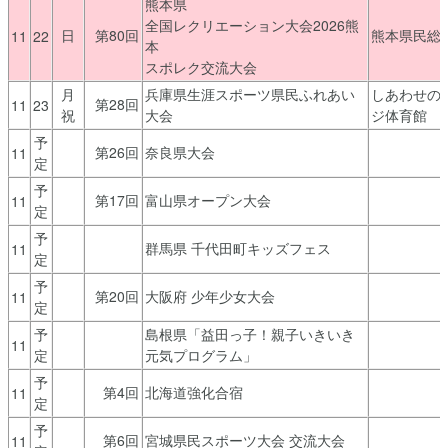
熊本県
全国レクリエーション大会2026熊
日
第80回
熊本県民総
11
22
本
スポレク交流大会
月
兵庫県生涯スポーツ県民ふれあい
しあわせの
第28回
11
23
祝
大会
ジ体育館
予
第26回
奈良県大会
11
定
予
第17回
富山県オープン大会
11
定
予
群馬県 千代田町キッズフェス
11
定
予
第20回
大阪府 少年少女大会
11
定
予
島根県「益田っ子！親子いきいき
11
定
元気プログラム」
予
第4回
北海道強化合宿
11
定
予
第6回
宮城県民スポーツ大会 交流大会
11