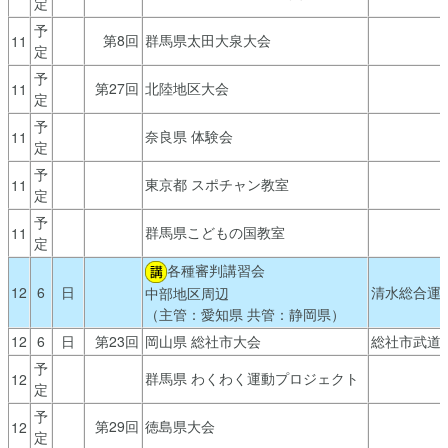
定
予
第8回
群馬県太田大泉大会
11
定
予
第27回
北陸地区大会
11
定
予
奈良県 体験会
11
定
予
東京都 スポチャン教室
11
定
予
群馬県こどもの国教室
11
定
各種審判講習会
12
6
日
清水総合運
中部地区周辺
（主管：愛知県 共管：静岡県）
12
6
日
第23回
岡山県 総社市大会
総社市武道
予
群馬県 わくわく運動プロジェクト
12
定
予
第29回
徳島県大会
12
定