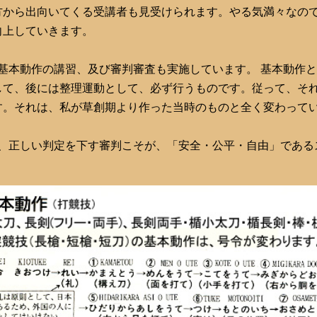
方から出向いてくる受講者も見受けられます。やる気満々なの
向上していきます。
基本動作の講習、及び審判審査も実施しています。 基本動作
して、後には整理運動として、必ず行うものです。従って、そ
す。それは、私が草創期より作った当時のものと全く変わって
、正しい判定を下す審判こそが、「安全・公平・自由」である