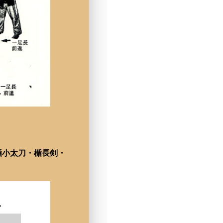
楯小太刀・楯長剣・