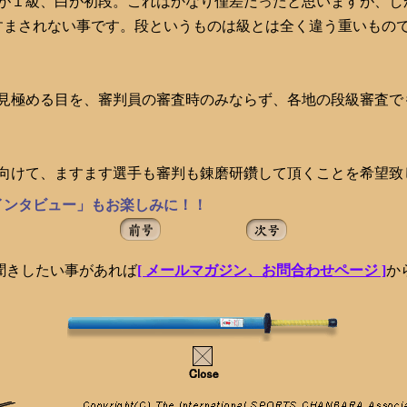
が１級、白が初段。これはかなり僅差だったと思いますが、し
すまされない事です。段というものは級とは全く違う重いもの
見極める目を、審判員の審査時のみならず、各地の段級審査で
向けて、ますます選手も審判も錬磨研鑽して頂くことを希望致
インタビュー」もお楽しみに！！
聞きしたい事があれば
[ メールマガジン、お問合わせページ ]
か