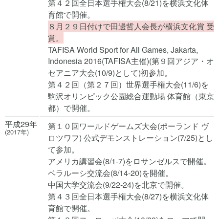
第４２回全日本選手権大会(8/21)を横浜文化体
育館で開催。
８月２９日付けで田邊哲人会長が横浜文化賞 受
賞。
TAFISA World Sport for All Games, Jakarta,
Indonesia 2016(TAFISA主催)(第９回アジア・オ
セアニア大会(10/9)として)初参加。
第４２回（第２７回）世界選手権大会(11/6)を
駒沢オリンピック公園総合運動場 体育館（東京
都）で開催。
平成29年
第１０回ワールドゲームズ大会(ポーランド ヴ
(2017年)
ロツワフ) 公式デモンストレーション(7/25)とし
て参加。
アメリカ講習会(8/1-7)をロサンゼルスで開催。
ベラルーシ交流会(8/14-20)を開催。
中国大学交流会(9/22-24)を北京で開催。
第４３回全日本選手権大会(8/27)を横浜文化体
育館で開催。