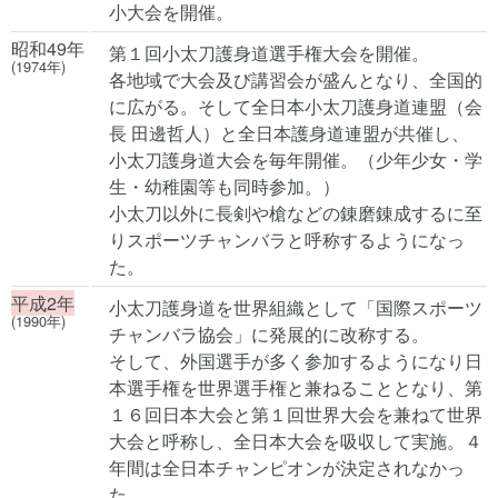
小大会を開催。
昭和49年
第１回小太刀護身道選手権大会を開催。
(1974年)
各地域で大会及び講習会が盛んとなり、全国的
に広がる。そして全日本小太刀護身道連盟（会
長 田邊哲人）と全日本護身道連盟が共催し、
小太刀護身道大会を毎年開催。（少年少女・学
生・幼稚園等も同時参加。）
小太刀以外に長剣や槍などの錬磨錬成するに至
りスポーツチャンバラと呼称するようになっ
た。
平成2年
小太刀護身道を世界組織として「国際スポーツ
(1990年)
チャンバラ協会」に発展的に改称する。
そして、外国選手が多く参加するようになり日
本選手権を世界選手権と兼ねることとなり、第
１６回日本大会と第１回世界大会を兼ねて世界
大会と呼称し、全日本大会を吸収して実施。４
年間は全日本チャンピオンが決定されなかっ
た。