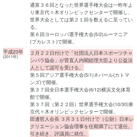
通算３６回となった世界選手権大会は一昨年よ
り東京代々木オリンピックセンターで開催し、
世界大会としては第２１回を数えるに至ってい
る。
第６回ヨーロッパ選手権大会(5/2)ルーマニア
(ブカレスト)で開催。
平成23年
２月２２日付けで「社団法人日本スポーツチャ
(2011年)
ンバラ協会」が菅直人内閣総理大臣より公益法
人として認可を受ける。
第５回アジア選手権大会(5/1)ネパール(カトマ
ンズ)で開催。
第３７回全日本選手権大会(6/12)横浜文化体育
館で開催。
第３７回（第２２回）世界選手権大会(10/30)東
京代々木オリンピックセンターで開催。
田邊哲人会長 ３月３１日付けで（公財）日本レ
クリエーション協会理事を任期満了にて退任。
引き続き、評議員に就任。