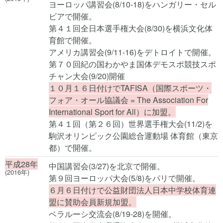
ヨーロッパ講習会(8/10-18)をハンガリー・セル
ビアで開催。
第４１回全日本選手権大会(8/30)を横浜文化体
育館で開催。
アメリカ講習会(9/11-16)をデトロイトで開催。
第７０回紀の国わかやま国体デモスポ競技スポ
チャン大会(9/20)開催
１０月１６日付けでTAFISA（国際スポーツ・
フォア・オール協議会 = The Association For
International Sport for All）に加盟。
第４１回（第２６回）世界選手権大会(11/2)を
駒沢オリンピック公園総合運動場 体育館（東京
都）で開催。
平成28年
中国講習会(3/27)を北京で開催。
(2016年)
第９回ヨーロッパ大会(5/8)をパリで開催。
６月６日付けで公益財団法人日本中学校体育連
盟に賛助会員新規加盟。
ベラルーシ交流会(8/19-28)を開催。