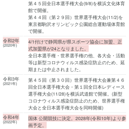
第４５回全日本選手権大会(9/8)を横浜文化体育
館で開催。
第４４回（第２９回）世界選手権大会(11/2)を
東京都駒沢オリンピック公園総合運動場体育館
で開催。
令和2年
4/1付けで静岡県が県スポーツ協会に加盟、正
(2020年)
式加盟県が24となりました。
全日本選手権・世界選手権の他、各大会・活動
等は新型コロナウィルス感染症防止のため、延
期または中止されました。
令和3年
第４５回（第３０回）世界選手権大会兼第４６
(2021年)
回全日本選手権大会・第１回全日本レディース
選手権大会(11/28)を横浜武道館で開催。(新型
コロナウィルス感染症防止のため、世界選手権
大会と全日本選手権大会を同時開催)
令和4年
国体 公開競技に決定。2028年(令和10年)より参
(2022年)
画予定。