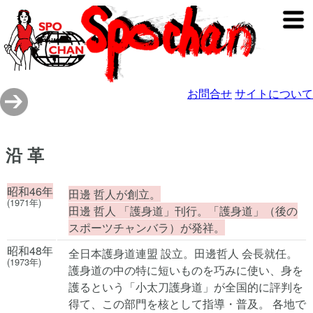
お問合せ
サイトについて
沿 革
昭和46年
田邊 哲人が創立。
(1971年)
田邊 哲人 「護身道」刊行。「護身道」（後の
スポーツチャンバラ）が発祥。
昭和48年
全日本護身道連盟 設立。田邊哲人 会長就任。
(1973年)
護身道の中の特に短いものを巧みに使い、身を
護るという「小太刀護身道」が全国的に評判を
得て、この部門を核として指導・普及。 各地で