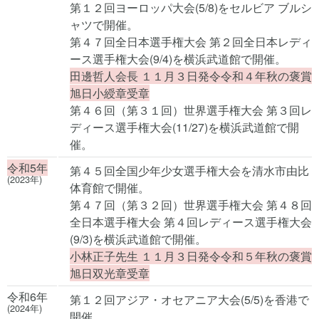
第１２回ヨーロッパ大会(5/8)をセルビア ブルシ
ャツで開催。
第４７回全日本選手権大会 第２回全日本レディ
ース選手権大会(9/4)を横浜武道館で開催。
田邊哲人会長 １１月３日発令令和４年秋の褒賞
旭日小綬章受章
第４６回（第３１回）世界選手権大会 第３回レ
ディース選手権大会(11/27)を横浜武道館で開
催。
令和5年
第４５回全国少年少女選手権大会を清水市由比
(2023年)
体育館で開催。
第４７回（第３２回）世界選手権大会 第４８回
全日本選手権大会 第４回レディース選手権大会
(9/3)を横浜武道館で開催。
小林正子先生 １１月３日発令令和５年秋の褒賞
旭日双光章受章
令和6年
第１２回アジア・オセアニア大会(5/5)を香港で
(2024年)
開催