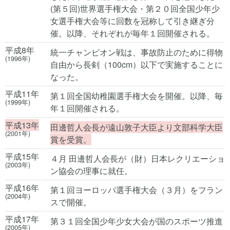
(第５回)世界選手権大会・第２０回全国少年少
女選手権大会等に回数を冠称して引き継ぎ分
催。以降、それぞれが毎年１回開催される。
平成8年
統一チャンピオン戦は、事故防止のために得物
(1996年)
自由から長剣（100cm）以下で実施することに
なった。
平成11年
第１回全国幼稚園選手権大会を開催。以降、毎
(1999年)
年１回開催される。
平成13年
田邊哲人会長が遠山敦子大臣より文部科学大臣
(2001年)
賞を受賞。
平成15年
４月 田邊哲人会長が（財）日本レクリエーショ
(2003年)
ン協会の理事に就任。
平成16年
第１回ヨーロッパ選手権大会（３月）をフラン
(2004年)
スで開催。
平成17年
第３１回全国少年少女大会が国のスポーツ推進
(2005年)