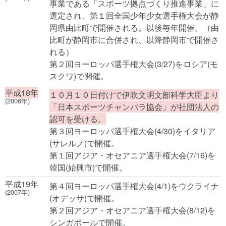
事業である「スポーツ拠点づくり推進事業」に
選定され、第１回全国少年少女選手権大会が静
岡県由比町で開催される。以後毎年開催。（由
比町が静岡市に合併され、以降静岡市で開催さ
れる）
第２回ヨーロッパ選手権大会(3/27)をロシア(モ
スクワ)で開催。
平成18年
１０月１０日付けで伊吹文明文部科学大臣より
(2006年)
「日本スポーツチャンバラ協会」が社団法人の
認可を受ける。
第３回ヨーロッパ選手権大会(4/30)をイタリア
(サレルノ)で開催。
第１回アジア・オセアニア選手権大会(7/16)を
韓国(始興市)で開催。
平成19年
第４回ヨーロッパ選手権大会(4/1)をウクライナ
(2007年)
(オデッサ)で開催。
第２回アジア・オセアニア選手権大会(8/12)を
シンガポールで開催。