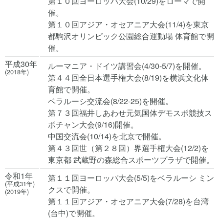
第１０回ヨーロッパ大会(10/29)をローマで開
催。
第１０回アジア・オセアニア大会(11/4)を東京
都駒沢オリンピック公園総合運動場 体育館で開
催。
平成30年
ルーマニア・ドイツ講習会(4/30-5/7)を開催。
(2018年)
第４４回全日本選手権大会(8/19)を横浜文化体
育館で開催。
ベラルーシ交流会(8/22-25)を開催。
第７３回福井しあわせ元気国体デモスポ競技ス
ポチャン大会(9/16)開催。
中国交流会(10/14)を北京で開催。
第４３回世（第２８回）界選手権大会(12/2)を
東京都 武蔵野の森総合スポーツプラザで開催。
令和1年
第１１回ヨーロッパ大会(5/5)をベラルーシ ミン
(平成31年)
クスで開催。
(2019年)
第１１回アジア・オセアニア大会(7/28)を台湾
(台中)で開催。