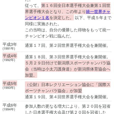
従って、
第１６回全日本選手権大会兼第１回世
界選手権大会となり、この年より
統一世界チャ
ンピオン１名
を決定した。
以下、平成５年まで
同様に実施された。
この当時は、自分の優勝した得物をもって統一
チャンピオン戦に臨んだ。
平成3年
通算１７回、第２回世界選手権大会を兼開催。
(1991年)
平成4年
通算１８回、第３回世界選手権大会を兼開催。
(1992年)
５月２９日付けで新潟県スポーツチャンバラ協
会（当時は小太刀護身道）が新潟県体育協会へ
加盟。
平成5年
（公財）日本レクリエーション協会に「国際ス
(1993年)
ポーツチャンバラ協会」が加盟
通算１９回、第４回世界選手権大会を兼開催。
平成6年
参加人数の更なる増大により、第２０回を冠省
(1994年)
した日本選手権大会及び第２０回を冠省した