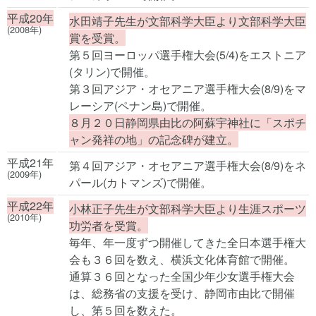
平成20年
水田靖子先生が文部科学大臣より文部科学大臣
(2008年)
賞を受賞。
第５回ヨーロッパ選手権大会(5/4)をエストニア
(タリン)で開催。
第３回アジア・オセアニア選手権大会(8/9)をマ
レーシア(ペナン島)で開催。
８月２０日静岡県由比の阿蘇宇神社に「スポチ
ャン発祥の地」の記念碑が建立。
平成21年
第４回アジア・オセアニア選手権大会(8/9)をネ
(2009年)
パール(カトマンズ)で開催。
平成22年
小林正子先生が文部科学大臣より生涯スポーツ
(2010年)
功労者を受賞。
毎年、年一度ずつ開催してきた全日本選手権大
会も３６回を数え、横浜文化体育館で開催。
通算３６回となった全国少年少女選手権大会
は、総務省の支援を受け、静岡市由比で開催
し、第５回を数えた。