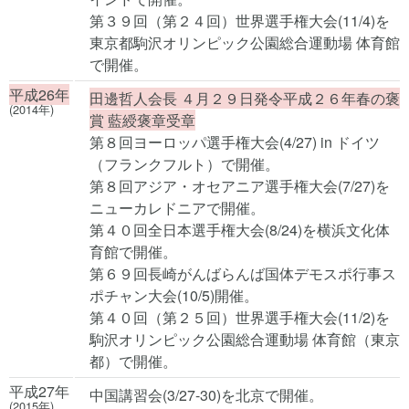
第３９回（第２４回）世界選手権大会(11/4)を
東京都駒沢オリンピック公園総合運動場 体育館
で開催。
平成26年
田邊哲人会長 ４月２９日発令平成２６年春の褒
(2014年)
賞 藍綬褒章受章
第８回ヨーロッパ選手権大会(4/27) in ドイツ
（フランクフルト）で開催。
第８回アジア・オセアニア選手権大会(7/27)を
ニューカレドニアで開催。
第４０回全日本選手権大会(8/24)を横浜文化体
育館で開催。
第６９回長崎がんばらんば国体デモスポ行事ス
ポチャン大会(10/5)開催。
第４０回（第２５回）世界選手権大会(11/2)を
駒沢オリンピック公園総合運動場 体育館（東京
都）で開催。
平成27年
中国講習会(3/27-30)を北京で開催。
(2015年)