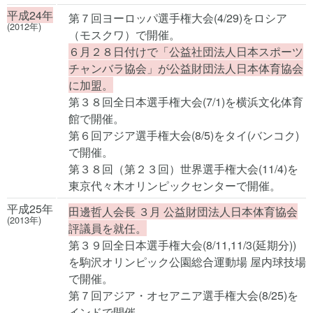
平成24年
第７回ヨーロッパ選手権大会(4/29)をロシア
(2012年)
（モスクワ）で開催。
６月２８日付けで「公益社団法人日本スポーツ
チャンバラ協会」が公益財団法人日本体育協会
に加盟。
第３８回全日本選手権大会(7/1)を横浜文化体育
館で開催。
第６回アジア選手権大会(8/5)をタイ(バンコク)
で開催。
第３８回（第２３回）世界選手権大会(11/4)を
東京代々木オリンピックセンターで開催。
平成25年
田邊哲人会長 ３月 公益財団法人日本体育協会
(2013年)
評議員を就任。
第３９回全日本選手権大会(8/11,11/3(延期分))
を駒沢オリンピック公園総合運動場 屋内球技場
で開催。
第７回アジア・オセアニア選手権大会(8/25)を
インドで開催。