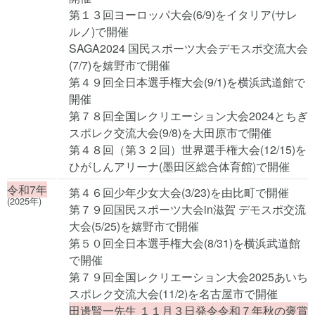
第１３回ヨーロッパ大会(6/9)をイタリア(サレ
ルノ)で開催
SAGA2024 国民スポーツ大会デモスポ交流大会
(7/7)を嬉野市で開催
第４９回全日本選手権大会(9/1)を横浜武道館で
開催
第７８回全国レクリエーション大会2024とちぎ
スポレク交流大会(9/8)を大田原市で開催
第４８回（第３２回）世界選手権大会(12/15)を
ひがしんアリーナ(墨田区総合体育館)で開催
令和7年
第４６回少年少女大会(3/23)を由比町で開催
(2025年)
第７９回国民スポーツ大会in滋賀 デモスポ交流
大会(5/25)を嬉野市で開催
第５０回全日本選手権大会(8/31)を横浜武道館
で開催
第７９回全国レクリエーション大会2025あいち
スポレク交流大会(11/2)を名古屋市で開催
田邊賢一先生 １１月３日発令令和７年秋の褒賞