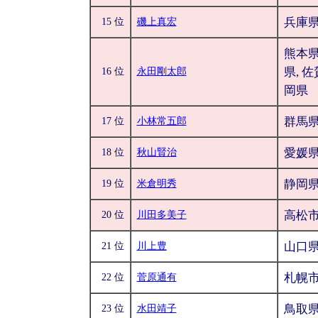
兵庫
15 位
磯上真宏
熊本県
県, 佐
16 位
永田剛太郎
岡県
群馬
17 位
小林常五郎
愛媛
18 位
秋山賢治
静岡
19 位
米倉明秀
高松
20 位
川田多美子
山口
21 位
川上豊
札幌
22 位
菅原通有
鳥取
23 位
水田靖子