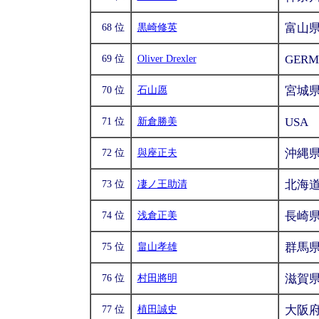
富山
68 位
黒崎修英
GERM
69 位
Oliver Drexler
宮城
70 位
石山愿
USA
71 位
新倉勝美
沖縄
72 位
與座正夫
北海
73 位
凄ノ王助清
長崎
74 位
浅倉正美
群馬
75 位
畠山孝雄
滋賀
76 位
村田將明
大阪
77 位
植田誠史