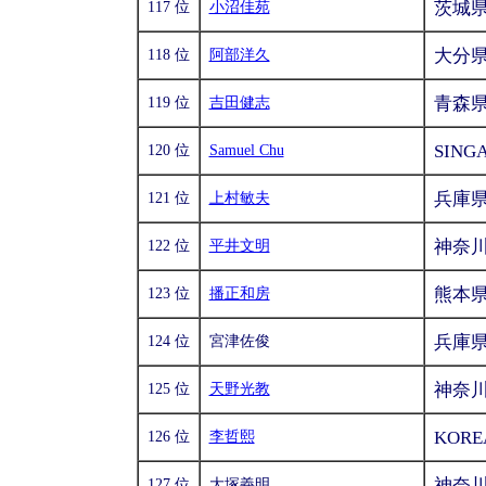
茨城
117 位
小沼佳苑
大分
118 位
阿部洋久
青森
119 位
吉田健志
SING
120 位
Samuel Chu
兵庫
121 位
上村敏夫
神奈
122 位
平井文明
熊本
123 位
播正和房
兵庫
124 位
宮津佐俊
神奈
125 位
天野光教
KORE
126 位
李哲熙
神奈
127 位
大塚義明