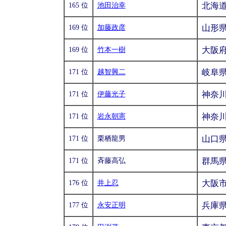
北海
165 位
池田治幸
山形
169 位
加藤政彦
大阪
169 位
竹本一樹
岐阜
171 位
越智興二
神奈
171 位
伊藤光子
神奈
171 位
岩永朝憲
山口
171 位
栗栖龍男
群馬
171 位
斉藤高弘
大阪
176 位
井上忍
兵庫
177 位
永安正明