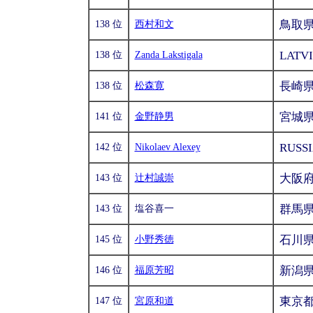
鳥取
138 位
西村和文
LATV
138 位
Zanda Lakstigala
長崎
138 位
松森寛
宮城
141 位
金野静男
RUSS
142 位
Nikolaev Alexey
大阪
143 位
辻村誠崇
群馬
143 位
塩谷喜一
石川
145 位
小野秀徳
新潟
146 位
福原芳昭
東京
147 位
宮原和道