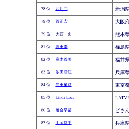
新潟
78 位
西川完
大阪
79 位
菅正宏
熊本
79 位
大西一史
福島
81 位
堀田満
福井
82 位
高木義美
兵庫
83 位
依田雪江
東京
84 位
島田征彦
LATV
85 位
Linda Loce
どさ
86 位
落合早苗
兵庫
87 位
山岡良平