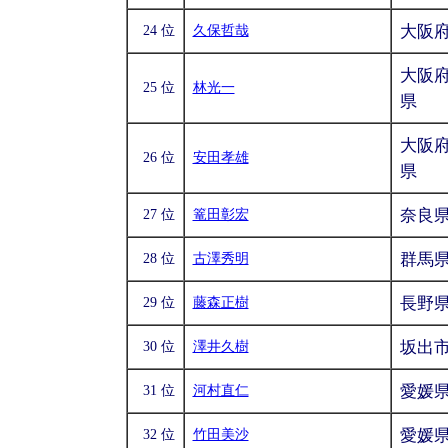
大阪
24 位
久保哲哉
大阪府
25 位
林光一
県
大阪府
26 位
安田孝雄
県
奈良
27 位
篭田彰宏
群馬
28 位
古澤秀明
長野
29 位
藤森正樹
坂出
30 位
澤井久樹
愛媛
31 位
河村直仁
愛媛
32 位
竹田美沙