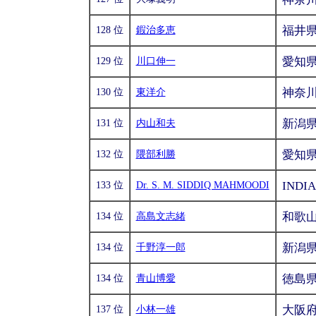
福井
128 位
鍜治多恵
愛知
129 位
川口伸一
神奈
130 位
東洋介
新潟
131 位
内山和夫
愛知
132 位
隈部利勝
INDIA
133 位
Dr. S. M. SIDDIQ MAHMOODI
和歌
134 位
高島文志緒
新潟
134 位
千野淳一郎
徳島
134 位
青山博愛
大阪
137 位
小林一雄