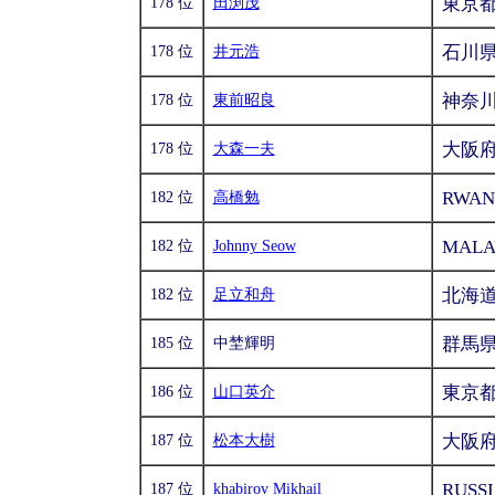
東京
178 位
田渕茂
石川
178 位
井元浩
神奈
178 位
東前昭良
大阪
178 位
大森一夫
RWAN
182 位
高橋勉
MALA
182 位
Johnny Seow
北海
182 位
足立和舟
群馬
185 位
中埜輝明
東京
186 位
山口英介
大阪
187 位
松本大樹
RUSS
187 位
khabirov Mikhail