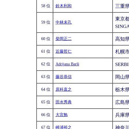
三重県
58 位
鈴木利和
東京都
59 位
中林未孔
SING
高知
60 位
柴岡正二
札幌
61 位
近藤哲仁
SERB
62 位
Adrijana Barši
岡山
63 位
藤谷恭信
栃木
64 位
原科直之
広島
65 位
田水秀典
兵庫
66 位
大宮勉
神奈
67 位
崎浦裕之