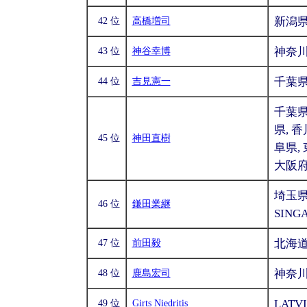
新潟
42 位
高橋増司
神奈
43 位
神谷幸博
千葉
44 位
吉見憲一
千葉県
県, 香
45 位
神田直樹
阜県, 
大阪府
埼玉県
46 位
鎌田業継
SING
北海
47 位
前田毅
神奈
48 位
鹿島宏司
LATV
49 位
Girts Niedritis