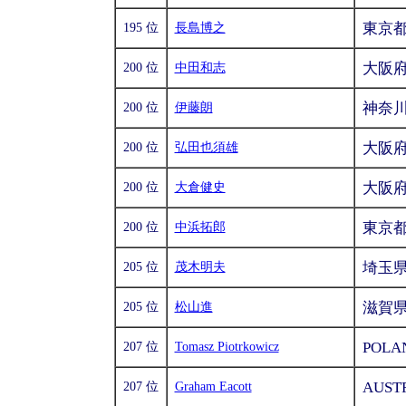
東京
195 位
長島博之
大阪
200 位
中田和志
神奈
200 位
伊藤朗
大阪
200 位
弘田也須雄
大阪
200 位
大倉健史
東京
200 位
中浜拓郎
埼玉
205 位
茂木明夫
滋賀
205 位
松山進
POLA
207 位
Tomasz Piotrkowicz
AUST
207 位
Graham Eacott