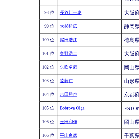
大阪
98 位
長谷川一恵
静岡
99 位
大杉哲広
徳島
100 位
尾田浩江
大阪
101 位
奥野浩二
岡山
102 位
矢吹卓彦
山形
103 位
遠藤仁
京都
104 位
吉田勝也
ESTO
105 位
Bobrova Olga
岡山
106 位
玉田和伸
千葉
106 位
平山良彦