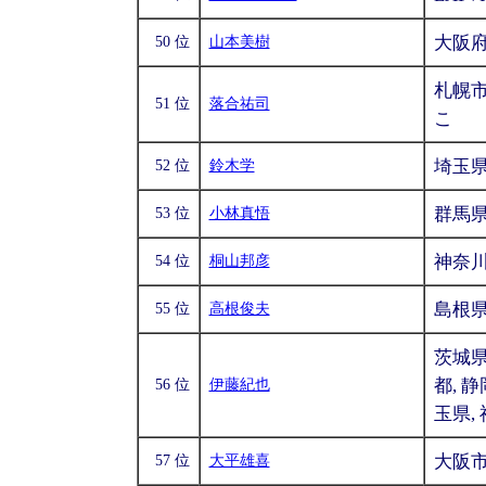
大阪
50 位
山本美樹
札幌市
51 位
落合祐司
こ
埼玉県
52 位
鈴木学
群馬
53 位
小林真悟
神奈
54 位
桐山邦彦
島根
55 位
高根俊夫
茨城県
都, 静
56 位
伊藤紀也
玉県,
大阪
57 位
大平雄喜