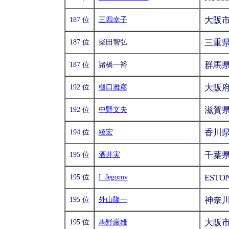
大阪
187 位
三四幸子
三重
187 位
柴田智弘
群馬
187 位
諸橋一裕
大阪
192 位
樋口雅彦
滋賀
192 位
中野文夫
香川
194 位
綾宏
千葉
195 位
酒井実
ESTO
195 位
I. Jegorov
神奈
195 位
外山隆一
大阪
195 位
馬野厳雄