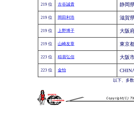
静岡
219 位
古谷誠貴
滋賀
219 位
岡田利浩
大阪
219 位
上野博子
東京
219 位
山崎友章
大阪
223 位
稲員弘信
CHIN
223 位
金怡
以下、多数