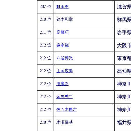
滋賀
207 位
町田勇
群馬
210 位
鈴木和章
岩手
211 位
高橋巧
大阪
212 位
春永強
東京
212 位
八谷邦光
高知
212 位
山岡広美
神奈
212 位
風魔忍
神奈
212 位
金矢秀二
神奈
212 位
佐々木厚吉
福井
218 位
木瀬備基