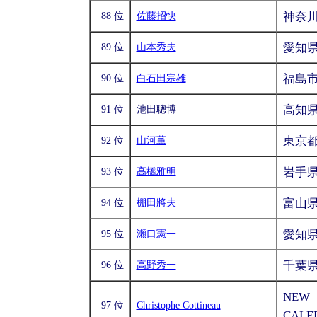
神奈
88 位
佐藤招快
愛知
89 位
山本秀夫
福島
90 位
白石田宗雄
高知
91 位
池田聰博
東京
92 位
山河薫
岩手
93 位
高橋雅明
富山
94 位
棚田將夫
愛知
95 位
瀬口憲一
千葉
96 位
高野秀一
NEW
97 位
Christophe Cottineau
CALE