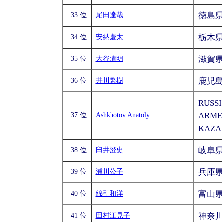
徳島
33 位
尾田達哉
栃木
34 位
安納慶太
滋賀
35 位
大谷清明
鹿児
36 位
井川繁樹
RUSSI
ARME
37 位
Ashkhotov Anatoly
KAZA
岐阜
38 位
臼井澄史
兵庫
39 位
浦川公子
富山
40 位
綿引和洋
神奈
41 位
田村江見子