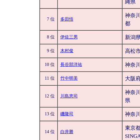
縄県
神奈川
7 位
多田悟
都
新潟
8 位
伊佐三男
高松
9 位
木村俊
神奈
10 位
長谷部洋祐
大阪
11 位
竹中明美
神奈川
12 位
川島恵司
県
神奈
13 位
磯隆司
東京都
14 位
白井勝
SING