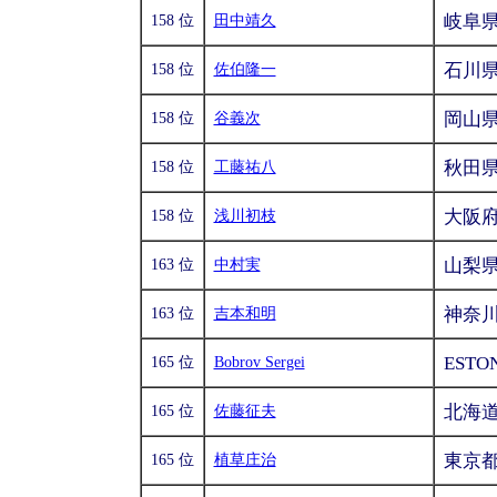
岐阜
158 位
田中靖久
石川
158 位
佐伯隆一
岡山
158 位
谷義次
秋田
158 位
工藤祐八
大阪
158 位
浅川初枝
山梨
163 位
中村実
神奈
163 位
吉本和明
ESTO
165 位
Bobrov Sergei
北海
165 位
佐藤征夫
東京
165 位
植草庄治