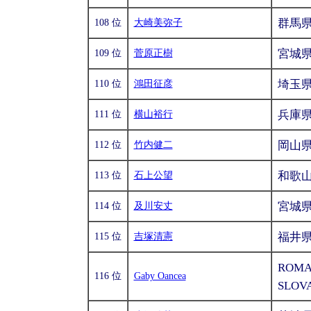
群馬
108 位
大崎美弥子
宮城
109 位
菅原正樹
埼玉
110 位
鴻田征彦
兵庫
111 位
横山裕行
岡山
112 位
竹内健二
和歌
113 位
石上公望
宮城
114 位
及川安丈
福井
115 位
吉塚清憲
ROMA
116 位
Gaby Oancea
SLOV