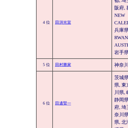
都, 埼
阪府, 
NEW
CALE
4 位
田渕光宣
兵庫県
RWAN
AUST
岩手
神奈
5 位
田村勝家
茨城県
県, 東
川県, 
静岡県
6 位
田邊賢一
府, 埼
奈川県
県, 北